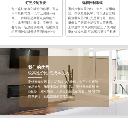
灯光控制系统
远程控制系统
制。
每一盏灯都有它独特的作用，可以
远程控制家里的灯、窗帘、家用电
用于烘托气氛，也可以照射一幅
器、空调及新风等；可以通过互联
画、一件雕塑起到重点突出的作
网查看家里的灯光是否打开，控制
用，或者可以为阅读、看电视、会
摄像头了解家中是否有人等状态。
客等某一场景提供照明。智能家居
上班途中,如果突然想起忘了关闭家
的照明控制对普通照明智能化管
里的灯或电器,可以远程通过手机查
理，采用软启动和软开断技术。智
看电器的状态并控制关闭；下班途
能照明系统既能分散控制又能集中
中，提前打开热水器和空调等设
管理，调节不同灯光的亮度，更能
备，回家后就能享受丝丝凉意，舒
为您创造舒适、宁静、和谐、温馨
舒服服的泡个热水澡。即节省能源
的气氛。通过不同的灯光组合可以
又可以便捷的享受舒适的家居生
营造出不同的房间气氛，通过墙壁
活。
智能开关、手机、IPAD等本地以及
我们的优势
远程控制。
较高性价比 低成本投入
赛丝智能家居 旨在花费较少的价钱，为用户打造简
单易操作、场景丰富的智能生活。 赛丝智能家居 专
业团队，精准沟通，为您设计适合的方案，用心打造
简单易行，轻松愉悦的智能生活。