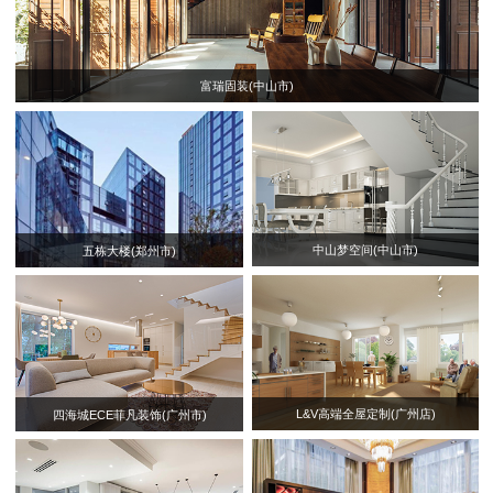
富瑞固装(中山市)
中山梦空间(中山市)
五栋大楼(郑州市)
L&V高端全屋定制(广州店)
四海城ECE菲凡装饰(广州市)