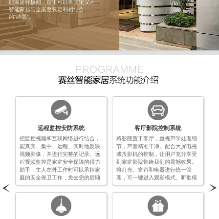
能家居样板间，这里可以将其定义为
智能家居与全案整装定制相结合
的“结晶”。
远程监控安防系统
客厅影院控制系统
把监控视频和互联网络进行结合，
将影院置于客厅，重视声学处理细
能真实、集中、远程、实时地反映
节，声音精准干净。配合大屏电视
视频影像，并进行完整的记录。远
或投影机的控制，让用户充分享受
程视频监控是家庭安全保障的得力
到家庭影院带给我们的震撼效果。
助手，主人在外工作时可以承担家
将灯光、窗帘和电器进行统一管
庭的安全保卫工作，免去您的后顾
理，可一键进入观影模式、听歌模
之忧，在上班或出差时，可以随时
式或者游戏模式。影音投屏控制器
随地通过电脑或手机查看家中的实
具有网络协议对接接口、RS232协
时影像，对家中的状况了如指掌。
议接口、红外控制接口以及HDMI输
出端口。可实现一台设备同时对电
视墙位置的电器设备全部智能控