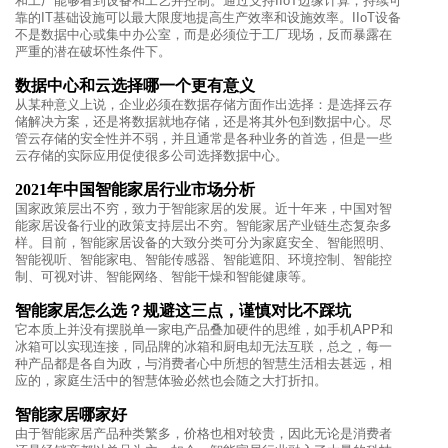
和工厂能够看到设备和工艺并控制。通过支持IIoT边缘计算，持续可
靠的IT基础设施可以最大限度地提高生产效率和设施效率。IIoT设备
不是数据中心或集中办公室，而是必须位于工厂现场，反而暴露在
严重的潜在破坏性条件下。
数据中心和云选择哪一个更有意义
从某种意义上说，企业必须在数据存储方面作出选择：是选择云存
储解决方案，还是将数据就地存储，还是将其外包到数据中心。尽
管云存储的安全性并不弱，并且通常是各种业务的首选，但是一些
云存储的实际应用促使很多公司选择数据中心。
2021年中国智能家居行业市场分析
国家政策层出不穷，致力于智能家居的发展。近十年来，中国对智
能家居设备行业的政策支持层出不穷。智能家居产业链生态复杂多
样。目前，智能家居设备的大致分类可分为家庭安全、智能照明、
智能视听、智能家电、智能传感器、智能遮阳、环境控制、智能控
制、可视对讲、智能网络、智能干燥和智能健康等。
智能家居怎么选？规避这三点，谨慎对比不踩坑
它本质上并没有摆脱单一家电产品叠加硬件的思维，如手机APP和
冰箱可以实现连接，同品牌的冰箱和厨电却无法互联，总之，每一
种产品都是各自为政，与消费者心中所想的智慧生活相去甚远，相
应的，家庭生活中的智慧体验必然也会随之大打折扣。
智能家居哪家好
由于智能家居产品种类繁多，价格也相对较贵，因此无论是消费者