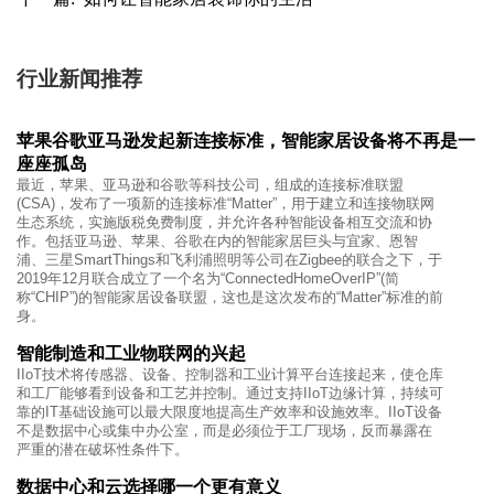
行业新闻推荐
苹果谷歌亚马逊发起新连接标准，智能家居设备将不再是一
座座孤岛
最近，苹果、亚马逊和谷歌等科技公司，组成的连接标准联盟
(CSA)，发布了一项新的连接标准“Matter”，用于建立和连接物联网
生态系统，实施版税免费制度，并允许各种智能设备相互交流和协
作。包括亚马逊、苹果、谷歌在内的智能家居巨头与宜家、恩智
浦、三星SmartThings和飞利浦照明等公司在Zigbee的联合之下，于
2019年12月联合成立了一个名为“ConnectedHomeOverIP”(简
称“CHIP”)的智能家居设备联盟，这也是这次发布的“Matter”标准的前
身。
智能制造和工业物联网的兴起
IIoT技术将传感器、设备、控制器和工业计算平台连接起来，使仓库
和工厂能够看到设备和工艺并控制。通过支持IIoT边缘计算，持续可
靠的IT基础设施可以最大限度地提高生产效率和设施效率。IIoT设备
不是数据中心或集中办公室，而是必须位于工厂现场，反而暴露在
严重的潜在破坏性条件下。
数据中心和云选择哪一个更有意义