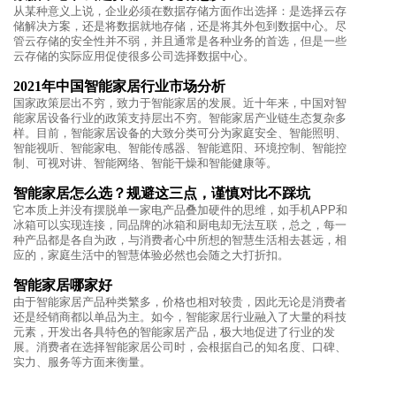
从某种意义上说，企业必须在数据存储方面作出选择：是选择云存
储解决方案，还是将数据就地存储，还是将其外包到数据中心。尽
管云存储的安全性并不弱，并且通常是各种业务的首选，但是一些
云存储的实际应用促使很多公司选择数据中心。
2021年中国智能家居行业市场分析
国家政策层出不穷，致力于智能家居的发展。近十年来，中国对智
能家居设备行业的政策支持层出不穷。智能家居产业链生态复杂多
样。目前，智能家居设备的大致分类可分为家庭安全、智能照明、
智能视听、智能家电、智能传感器、智能遮阳、环境控制、智能控
制、可视对讲、智能网络、智能干燥和智能健康等。
智能家居怎么选？规避这三点，谨慎对比不踩坑
它本质上并没有摆脱单一家电产品叠加硬件的思维，如手机APP和
冰箱可以实现连接，同品牌的冰箱和厨电却无法互联，总之，每一
种产品都是各自为政，与消费者心中所想的智慧生活相去甚远，相
应的，家庭生活中的智慧体验必然也会随之大打折扣。
智能家居哪家好
由于智能家居产品种类繁多，价格也相对较贵，因此无论是消费者
还是经销商都以单品为主。如今，智能家居行业融入了大量的科技
元素，开发出各具特色的智能家居产品，极大地促进了行业的发
展。消费者在选择智能家居公司时，会根据自己的知名度、口碑、
实力、服务等方面来衡量。