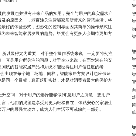
智
的发展也并没有带来产品的实用，完全与用户的真实需求产
智
普及的原因之一，老百姓关注智能家居所带来的智慧生活，将
智
说最好的体验形式，图形化的控制界面因其简单的操作形式往
物
成为未来智能家居发展的趋势。毕竟会有更多人会期待更加方
智
智
所以显得尤为重要。对于整个操作系统来说，一定要特别注
智
患一直是用户所关注的问题，对于企业来说，在面对潜在的安
起测试的智能家居产品和系统才能经得住用户信任度的考
智
常会出现在每个施工场地，同样，智能家居方案设计也应保证
智
也是同一个目标，真正落到实处，才是对消费者最大的保护方
智
面
上升空间，对于用户的选择能够做到“急用户之所急，想用户
舒
户而言，他们的渴望是享受到更为轻松自在、体贴安心的家居生
简
家万户的最强大动力，成为人们生活不可或缺的一部分。
单
智
智