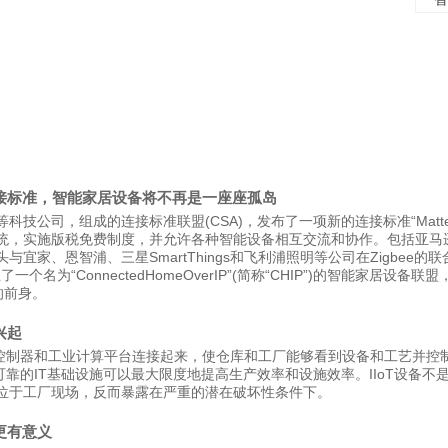
接标准，智能家居设备将不再是一座座孤岛
技公司，组成的连接标准联盟(CSA)，发布了一项新的连接标准“Matte
统，实施版税免费制度，并允许各种智能设备相互交流和协作。包括亚马
宜家、恩智浦、三星SmartThings和飞利浦照明等公司在Zigbee的联
一个名为“ConnectedHomeOverIP”(简称“CHIP”)的智能家居设备联
准的前身。
兴起
备、控制器和工业计算平台连接起来，使仓库和工厂能够看到设备和工艺并控
续可靠的IT基础设施可以最大限度地提高生产效率和设施效率。IIoT设备不
位于工厂现场，反而暴露在严重的潜在破坏性条件下。
更有意义