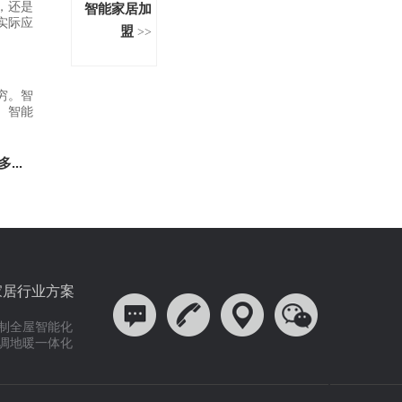
，还是
智能家居加
实际应
盟
>>
穷。智
、智能
。
多...
家居行业方案
制全屋智能化
调地暖一体化