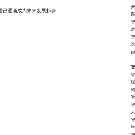
安
居已逐渐成为未来发展趋势
那
智
房
智
选
如
智
智
现
如
智
智
未
智
智
智