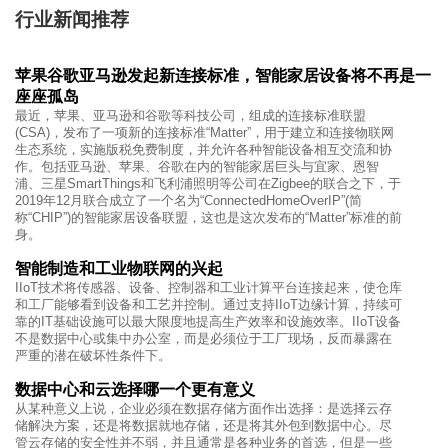
行业新闻推荐
苹果谷歌亚马逊发起新连接标准，智能家居设备将不再是一
座座孤岛
最近，苹果、亚马逊和谷歌等科技公司，组成的连接标准联盟
(CSA)，发布了一项新的连接标准“Matter”，用于建立和连接物联网
生态系统，实施版税免费制度，并允许各种智能设备相互交流和协
作。包括亚马逊、苹果、谷歌在内的智能家居巨头与宜家、恩智
浦、三星SmartThings和飞利浦照明等公司在Zigbee的联合之下，于
2019年12月联合成立了一个名为“ConnectedHomeOverIP”(简
称“CHIP”)的智能家居设备联盟，这也是这次发布的“Matter”标准的前
身。
智能制造和工业物联网的兴起
IIoT技术将传感器、设备、控制器和工业计算平台连接起来，使仓库
和工厂能够看到设备和工艺并控制。通过支持IIoT边缘计算，持续可
靠的IT基础设施可以最大限度地提高生产效率和设施效率。IIoT设备
不是数据中心或集中办公室，而是必须位于工厂现场，反而暴露在
严重的潜在破坏性条件下。
数据中心和云选择哪一个更有意义
从某种意义上说，企业必须在数据存储方面作出选择：是选择云存
储解决方案，还是将数据就地存储，还是将其外包到数据中心。尽
管云存储的安全性并不弱，并且通常是各种业务的首选，但是一些