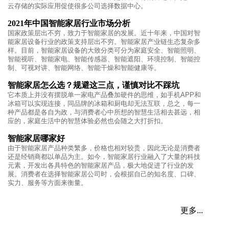
云存储的实际应用促使很多公司选择数据中心。
2021年中国智能家居行业市场分析
国家政策层出不穷，致力于智能家居的发展。近十年来，中国对智
能家居设备行业的政策支持层出不穷。智能家居产业链生态复杂多
样。目前，智能家居设备的大致分类可分为家庭安全、智能照明、
智能视听、智能家电、智能传感器、智能遮阳、环境控制、智能控
制、可视对讲、智能网络、智能干燥和智能健康等。
智能家居怎么选？规避这三点，谨慎对比不踩坑
它本质上并没有摆脱单一家电产品叠加硬件的思维，如手机APP和
冰箱可以实现连接，同品牌的冰箱和厨电却无法互联，总之，每一
种产品都是各自为政，与消费者心中所想的智慧生活相去甚远，相
应的，家庭生活中的智慧体验必然也会随之大打折扣。
智能家居哪家好
由于智能家居产品种类繁多，价格也相对较贵，因此无论是消费者
还是经销商都以单品为主。如今，智能家居行业融入了大量的科技
元素，开发出各具特色的智能家居产品，极大地促进了行业的发
展。消费者在选择智能家居公司时，会根据自己的知名度、口碑、
实力、服务等方面来衡量。
更多...