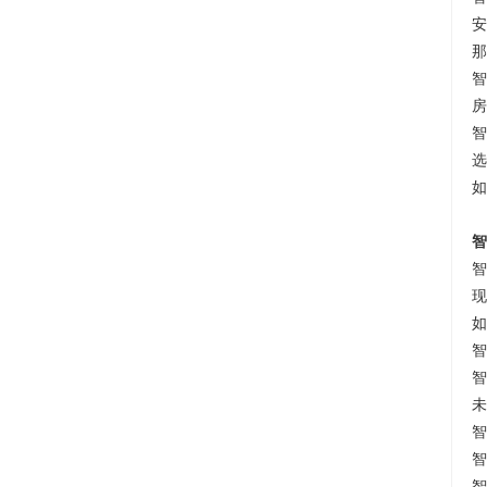
安
那
智
房
智
选
如
智
智
现
如
智
智
未
智
智
智