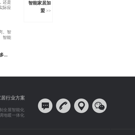
，还是
智能家居加
实际应
盟
>>
穷。智
、智能
。
多...
家居行业方案
制全屋智能化
调地暖一体化