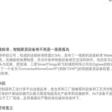
接标准，智能家居设备将不再是一座座孤岛
技公司，组成的连接标准联盟(CSA)，发布了一项新的连接标准“Matte
统，实施版税免费制度，并允许各种智能设备相互交流和协作。包括亚马
宜家、恩智浦、三星SmartThings和飞利浦照明等公司在Zigbee的联
一个名为“ConnectedHomeOverIP”(简称“CHIP”)的智能家居设备联
准的前身。
兴起
备、控制器和工业计算平台连接起来，使仓库和工厂能够看到设备和工艺并控
续可靠的IT基础设施可以最大限度地提高生产效率和设施效率。IIoT设备不
位于工厂现场，反而暴露在严重的潜在破坏性条件下。
更有意义