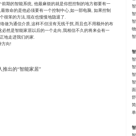
种是一个前期的智能系统, 他最麻烦的就是你想控制的地方都要有一
智
,最致命的是他必须要有一个控制中心,如一部电脑, 如果控制
智
个很笨的方法,现在也慢慢地隐退了.
智
力网络做为通信介质,这样不但没有无线干扰,而且也不用额外的布
物
 这必然是智能家居以后的一个走向,我相信不久的将来会有一
智
正地走进我们的家.
方向!
智
智
智
人推出的“智能家居”
智
智
面
舒
简
单
智
智