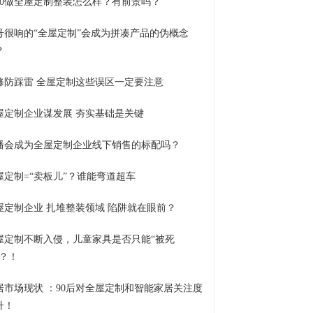
020做全屋定制整装怎么样？有前景吗？
号很响的“全屋定制”会成为拼凑产品的伪概念
？
修防踩雷 全屋定制这些误区一定要注意
屋定制企业谋发展 夯实基础是关键
播会成为全屋定制企业线下销售的标配吗？
屋定制=“卖板儿”？谁能弯道超车
屋定制企业 扎堆整装领域 陷阱就在眼前？
屋定制不断入侵，儿童家具是否只能“被死
”？！
居市场现状 ：90后对全屋定制和智能家居关注度
升！