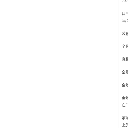
2
口
吗
装
全
直
全
全
全
亡
家
上