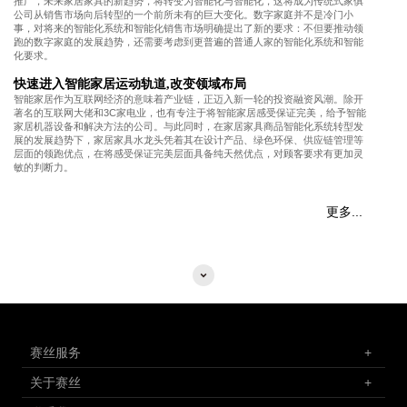
推广，未来家居家具的新趋势，将转变为智能化与智能化，这将成为传统式家俱
公司从销售市场向后转型的一个前所未有的巨大变化。数字家庭并不是冷门小
事，对将来的智能化系统和智能化销售市场明确提出了新的要求：不但要推动领
跑的数字家庭的发展趋势，还需要考虑到更普遍的普通人家的智能化系统和智能
化要求。
快速进入智能家居运动轨道,改变领域布局
智能家居作为互联网经济的意味着产业链，正迈入新一轮的投资融资风潮。除开
著名的互联网大佬和3C家电业，也有专注于将智能家居感受保证完美，给予智能
家居机器设备和解决方法的公司。与此同时，在家居家具商品智能化系统转型发
展的发展趋势下，家居家具水龙头凭着其在设计产品、绿色环保、供应链管理等
层面的领跑优点，在将感受保证完美层面具备纯天然优点，对顾客要求有更加灵
敏的判断力。
更多...
赛丝服务
+
关于赛丝
+