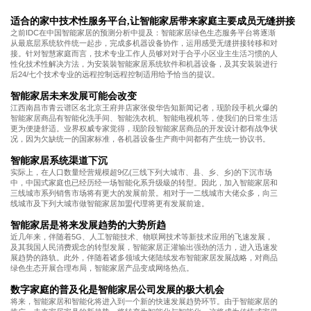
适合的家中技术性服务平台,让智能家居带来家庭主要成员无缝拼接
之前IDC在中国智能家居的预测分析中提及：智能家居绿色生态服务平台将逐渐
从最底层系统软件统一起步，完成多机器设备协作，运用感受无缝拼接转移和对
接。针对智慧家庭而言，技术专业工作人员够对对于合乎小区业主生活习惯的人
性化技术性解决方法，为安装裝智能家居系统软件和机器设备，及其安装裝进行
后24/七个技术专业的远程控制远程控制适用给予恰当的提议。
智能家居未来发展可能会改变
江西南昌市青云谱区名北京王府井店家张俊华告知新闻记者，现阶段手机火爆的
智能家居商品有智能化洗手间、智能洗衣机、智能电视机等，使我们的日常生活
更为便捷舒适。业界权威专家觉得，现阶段智能家居商品的开发设计都有战争状
况，因为欠缺统一的国家标准，各机器设备生产商中间都有产生统一协议书。
智能家居系统渠道下沉
实际上，在人口数量经营规模超9亿(三线下列大城市、县、乡、乡)的下沉市场
中，中国式家庭也已经历经一场智能化系升级級的转型。因此，加入智能家居和
三线城市系列销售市场将有更大的发展前景。相对于一二线城市大佬众多，向三
线城市及下列大城市做智能家居加盟代理将更有发展前途。
智能家居是将来发展趋势的大势所趋
近几年来，伴随着5G、人工智能技术、物联网技术等新技术应用的飞速发展，
及其我国人民消费观念的转型发展，智能家居正灌输出强劲的活力，进入迅速发
展趋势的路轨。此外，伴随着诸多领域大佬陆续发布智能家居发展战略，对商品
绿色生态开展合理布局，智能家居产品变成网络热点。
数字家庭的普及化是智能家居公司发展的极大机会
将来，智能家居和智能化将进入到一个新的快速发展趋势环节。由于智能家居的