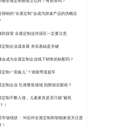
020做全屋定制整装怎么样？有前景吗？
号很响的“全屋定制”会成为拼凑产品的伪概念
？
修防踩雷 全屋定制这些误区一定要注意
屋定制企业谋发展 夯实基础是关键
播会成为全屋定制企业线下销售的标配吗？
屋定制=“卖板儿”？谁能弯道超车
屋定制企业 扎堆整装领域 陷阱就在眼前？
屋定制不断入侵，儿童家具是否只能“被死
”？！
居市场现状 ：90后对全屋定制和智能家居关注度
升！