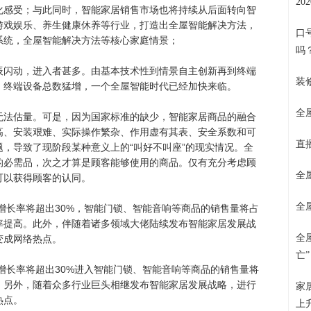
2
化感受；与此同时，智能家居销售市场也将持续从后面转向智
游戏娱乐、养生健康休养等行业，打造出全屋智能解决方法，
口
系统，全屋智能解决方法等核心家庭情景；
吗
辰闪动，进入者甚多。由基本技术性到情景自主创新再到终端
装
，终端设备总数猛增，一个全屋智能时代已经加快来临。
全
无法估量。可是，因为国家标准的缺少，智能家居商品的融合
高、安装艰难、实际操作繁杂、作用虚有其表、安全系数和可
直
，导致了现阶段某种意义上的“叫好不叫座”的现实情况。全
的必需品，次之才算是顾客能够使用的商品。仅有充分考虑顾
全
可以获得顾客的认同。
全
年增长率将超出30%，智能门锁、智能音响等商品的销售量将占
速率提高。此外，伴随着诸多领域大佬陆续发布智能家居发展战
全
变成网络热点。
亡
年增长率将超出30%进入智能门锁、智能音响等商品的销售量将
升。另外，随着众多行业巨头相继发布智能家居发展战略，进行
家
热点。
上