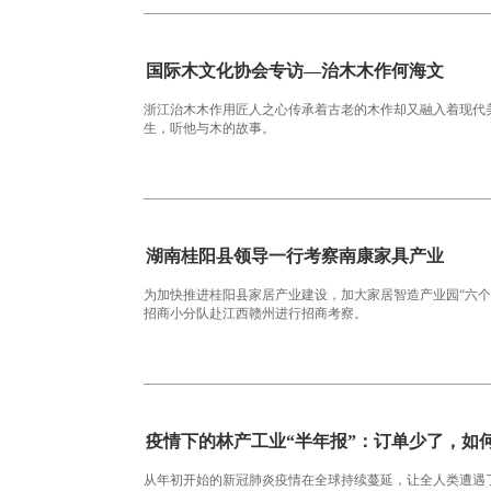
国际木文化协会专访—治木木作何海文
浙江治木木作用匠人之心传承着古老的木作却又融入着现代
生，听他与木的故事。
湖南桂阳县领导一行考察南康家具产业
为加快推进桂阳县家居产业建设，加大家居智造产业园“六个
招商小分队赴江西赣州进行招商考察。
疫情下的林产工业“半年报”：订单少了，如
从年初开始的新冠肺炎疫情在全球持续蔓延，让全人类遭遇