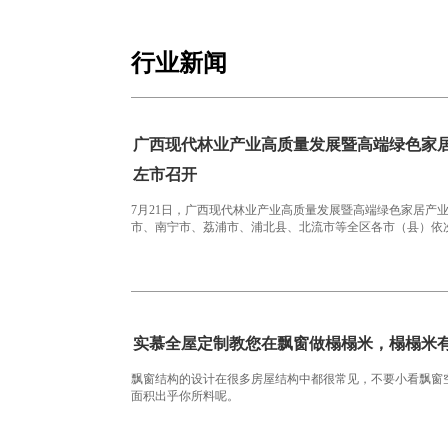
行业新闻
广西现代林业产业高质量发展暨高端绿色家
左市召开
7月21日，广西现代林业产业高质量发展暨高端绿色家居产
市、南宁市、荔浦市、浦北县、北流市等全区各市（县
实慕全屋定制教您在飘窗做榻榻米，榻榻米
飘窗结构的设计在很多房屋结构中都很常见，不要小看飘窗
面积出乎你所料呢。