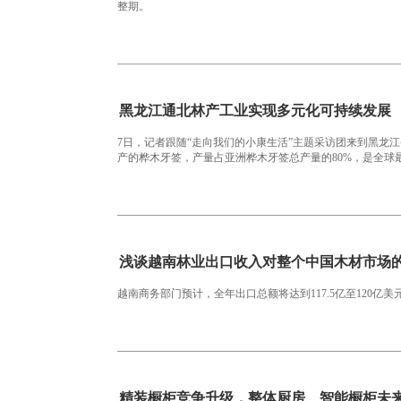
整期。
黑龙江通北林产工业实现多元化可持续发展
7日，记者跟随“走向我们的小康生活”主题采访团来到黑龙
产的桦木牙签，产量占亚洲桦木牙签总产量的80%，是全球
浅谈越南林业出口收入对整个中国木材市场
越南商务部门预计，全年出口总额将达到117.5亿至120亿
精装橱柜竞争升级，整体厨房、智能橱柜未