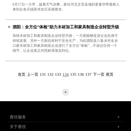
6月17日一大早，趁着天气凉爽，家住河北文安县城的姜素华带着家人
来到左各庄镇富祥农庄采摘黄杏。
>
泗阳：全方位“体检”助力木材加工和家具制造企业转型升级
加快木材加工和家具制造企业转型升级，一方面能够促进企业自身可
持续发展，另外一方面也有利于安全生产，为此泗阳县八集乡对全乡
22家木材加工和家具制造企业进行了全方位“体检”，不放过任何一个
细节，让企业真正对照标准落实到位。
首页
上一页
131
132
133
134
135
136
137
下一页
尾页
赛丝服务
+
关于赛丝
+