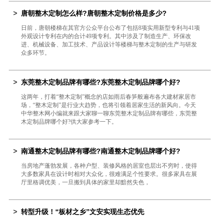
>
唐朝整木定制怎么样?唐朝整木定制价格是多少?
日前，唐朝楼梯在其官方公众平台公布了包括8项实用新型专利与41项
外观设计专利在内的合计49项专利。其中涉及了制造生产、环保改
进、机械设备、加工技术、产品设计等楼梯与整木定制的生产与研发
众多环节。
>
东莞整木定制品牌有哪些?东莞整木定制品牌哪个好?
这两年，打着“整木定制”概念的店如雨后春笋般遍布各大建材家居市
场，“整木定制”是行业大趋势，也将引领着居家生活的新风向。今天
中华整木网小编就来跟大家聊一聊东莞整木定制品牌有哪些，东莞整
木定制品牌哪个好?供大家参考一下。
>
南通整木定制品牌有哪些?南通整木定制品牌哪个好?
当房地产蓬勃发展，各种户型、装修风格的居室也层出不穷时，使得
大多数家具在设计时相对大众化，很难满足个性要求。很多家具在展
厅里格调优美，一旦搬到具体的家里却黯然失色，
>
转型升级！“板材之乡”文安实现生态优先