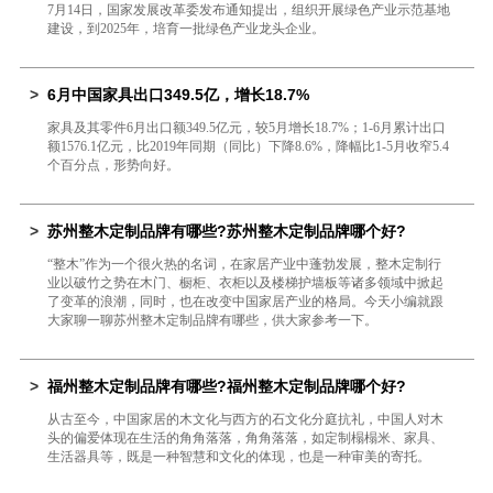
7月14日，国家发展改革委发布通知提出，组织开展绿色产业示范基地
建设，到2025年，培育一批绿色产业龙头企业。
>
6月中国家具出口349.5亿，增长18.7%
家具及其零件6月出口额349.5亿元，较5月增长18.7%；1-6月累计出口
额1576.1亿元，比2019年同期（同比）下降8.6%，降幅比1-5月收窄5.4
个百分点，形势向好。
>
苏州整木定制品牌有哪些?苏州整木定制品牌哪个好?
“整木”作为一个很火热的名词，在家居产业中蓬勃发展，整木定制行
业以破竹之势在木门、橱柜、衣柜以及楼梯护墙板等诸多领域中掀起
了变革的浪潮，同时，也在改变中国家居产业的格局。今天小编就跟
大家聊一聊苏州整木定制品牌有哪些，供大家参考一下。
>
福州整木定制品牌有哪些?福州整木定制品牌哪个好?
从古至今，中国家居的木文化与西方的石文化分庭抗礼，中国人对木
头的偏爱体现在生活的角角落落，角角落落，如定制榻榻米、家具、
生活器具等，既是一种智慧和文化的体现，也是一种审美的寄托。