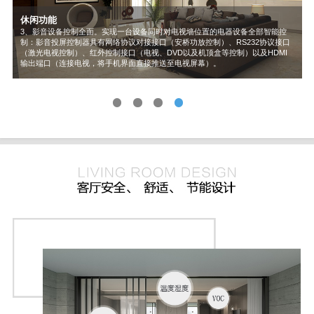
休闲功能
55555
会客功能
休闲功能
休闲功能
3、影音设备控制全面。实现一台设备同时对电视墙位置的电器设备全部智能控
制：影音投屏控制器具有网络协议对接接口（安桥功放控制）、RS232协议接口
采用电动茶几，茶几处放置语音音箱。在客人来访时说完唤醒词后，只需下达“沏
1、安装"影音投屏控制器"，影音投屏控制器外观精美、小巧，与插座尺寸相同，
2、家庭娱乐大屏享受 | 商务办公语音会议 | 本地视频大屏播放 实时同屏，流畅播
（激光电视控制）、红外控制接口（电视、DVD以及机顶盒等控制）以及HDMI
茶”指令，系统立即启动喝茶模式，打开、关闭水龙头及烧水等一系列动作即可自
可轻松安装于墙面，既不占用空间也不会影响电视墙的美观。
放。将手机界面推送到电视屏幕，大屏观看、操作，享受大屏带来的震撼视野，
输出端口（连接电视，将手机界面直接推送至电视屏幕）。
动完成。
低延迟流畅显示满足娱乐、工作各方面需求。