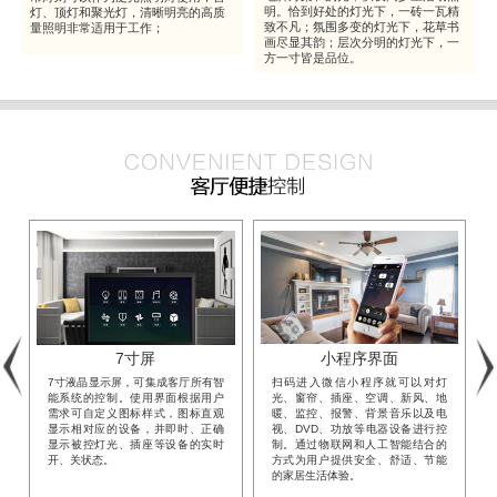
明。恰到好处的灯光下，一砖一瓦精
灯、顶灯和聚光灯，清晰明亮的高质
致不凡；氛围多变的灯光下，花草书
量照明非常适用于工作；
画尽显其韵；层次分明的灯光下，一
方一寸皆是品位。
7寸屏
小程序界面
7寸液晶显示屏，可集成客厅所有智
扫码进入微信小程序就可以对灯
能系统的控制。使用界面根据用户
光、窗帘、插座、空调、新风、地
需求可自定义图标样式，图标直观
暖、监控、报警、背景音乐以及电
显示相对应的设备，并即时、正确
视、DVD、功放等电器设备进行控
显示被控灯光、插座等设备的实时
制。通过物联网和人工智能结合的
开、关状态。
方式为用户提供安全、舒适、节能
的家居生活体验。