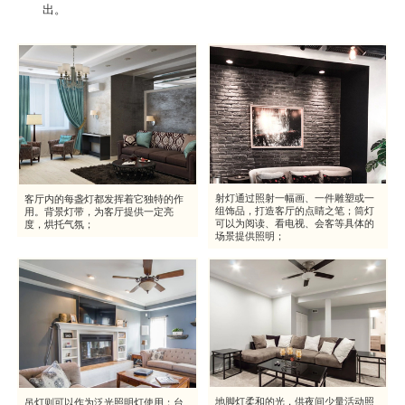
出。
射灯通过照射一幅画、一件雕塑或一
客厅内的每盏灯都发挥着它独特的作
组饰品，打造客厅的点睛之笔；筒灯
用。背景灯带，为客厅提供一定亮
可以为阅读、看电视、会客等具体的
度，烘托气氛；
场景提供照明；
地脚灯柔和的光，供夜间少量活动照
吊灯则可以作为泛光照明灯使用；台